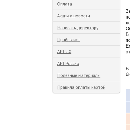
Оплата
З
Акции и новости
п
д
Написать директору
О
В
Прайс-лист
п
Е
API 2.0
о
API Росско
В
б
Полезные материалы
Правила оплаты картой