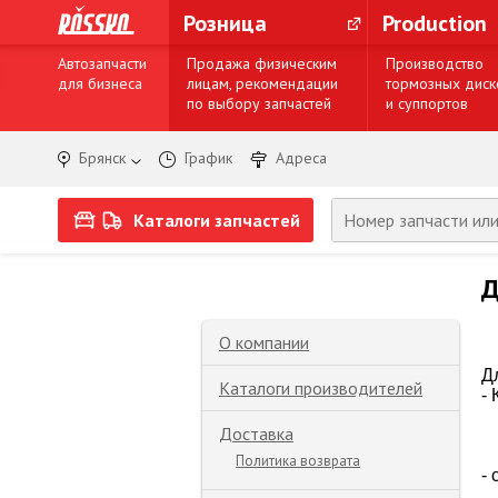
Розница
Production
Автозапчасти
Продажа физическим
Производство
для бизнеса
лицам, рекомендации
тормозных диск
по выбору запчастей
и суппортов
Брянск
График
Адреса
Каталоги запчастей
Д
О компании
Д
Каталоги производителей
-
Доставка
Политика возврата
-