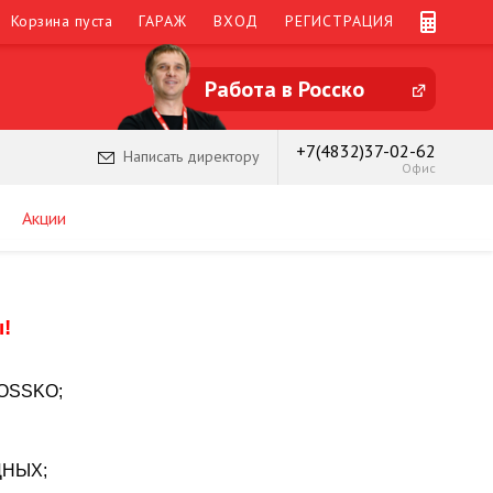
Корзина пуста
ГАРАЖ
ВХОД
РЕГИСТРАЦИЯ
Работа в Росско
+7(4832)37-02-62
Написать директору
Офис
Акции
!
ROSSKO;
ОДНЫХ;