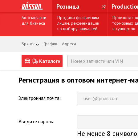
Розница
Producti
Автозапчасти
Продажа физическим
Производств
для бизнеса
лицам, рекомендации
тормозных д
по выбору запчастей
и суппортов
Брянск
График
Адреса
Каталоги
Регистрация в оптовом интернет-ма
Электронная почта:
Введите пароль:
Не менее 8 символо